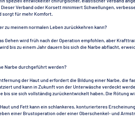
in speziell entwickelter chirurgischer, elastischer Verband ang
. Dieser Verband oder Korsett minimiert Schwellungen, verbes
 sorgt für mehr Komfort.
eder zu meinem normalen Leben zurückkehren kann?
as Gehen wird früh nach der Operation empfohlen, aber Krafttrain
rd bis zu einem Jahr dauern bis sich die Narbe abflacht, erweic
ne Narbe durchgeführt werden?
tfernung der Haut und erfordert die Bildung einer Narbe, die fas
latziert und kann in Zukunft von der Unterwäsche verdeckt werd
te bis sie sich vollständig zurückentwickelt haben. Die Rötung wi
aut und Fett kann ein schlankeres, konturierteres Erscheinungsb
neben einer Brustoperation oder einer Oberschenkel- und Armstr