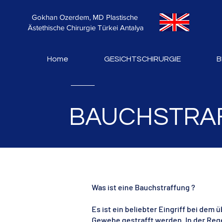
Gokhan Ozerdem, MD
Plastische
Ästethische Chirurgie Türkei Antalya
Home
GESICHTSCHIRURGIE
B
BAUCHSTRAFF
Was ist eine Bauchstraffung ?
Es ist ein beliebter Eingriff bei de
Gewebe gestrafft werden. In der Rege