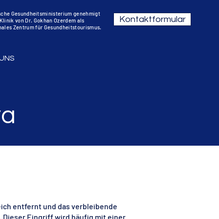
sche Gesundheitsministerium genehmigt
Kontaktformular
 Klinik von Dr. Gokhan Ozerdem als
nales Zentrum für Gesundheitstourismus.
 UNS
ya
eich entfernt und das verbleibende
ieser Eingriff wird häufig mit einer