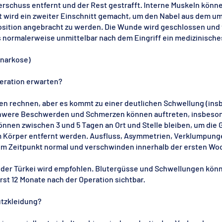
berschuss entfernt und der Rest gestrafft. Interne Muskeln k
ft wird ein zweiter Einschnitt gemacht, um den Nabel aus dem
Position angebracht zu werden. Die Wunde wird geschlossen und
 normalerweise unmittelbar nach dem Eingriff ein medizinisches
lnarkose)
peration erwarten?
en rechnen, aber es kommt zu einer deutlichen Schwellung (ins
chwere Beschwerden und Schmerzen können auftreten, insbeso
önnen zwischen 3 und 5 Tagen an Ort und Stelle bleiben, um di
m Körper entfernt werden. Ausfluss, Asymmetrien, Verklumpung
em Zeitpunkt normal und verschwinden innerhalb der ersten Wo
in der Türkei wird empfohlen. Blutergüsse und Schwellungen kön
st 12 Monate nach der Operation sichtbar.
ützkleidung?