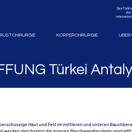
Das Türki
die
internatio
RUSTCHIRURGIE
KORPERCHIRURGIE
UBER
UNG Türkei Antal
m überschüssige Haut und Fett im mittleren und unteren Bauchber
l werden gleichzeitig die inneren Bauchwandmuskeln gestrafft. D