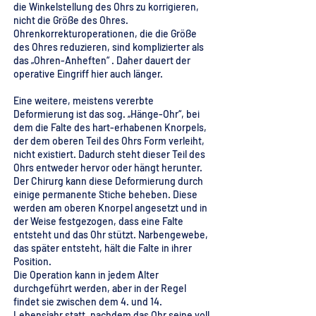
die Winkelstellung des Ohrs zu korrigieren,
nicht die Größe des Ohres.
Ohrenkorrekturoperationen, die die Größe
des Ohres reduzieren, sind komplizierter als
das „Ohren-Anheften“ . Daher dauert der
operative Eingriff hier auch länger.
Eine weitere, meistens vererbte
Deformierung ist das sog. „Hänge-Ohr“, bei
dem die Falte des hart-erhabenen Knorpels,
der dem oberen Teil des Ohrs Form verleiht,
nicht existiert. Dadurch steht dieser Teil des
Ohrs entweder hervor oder hängt herunter.
Der Chirurg kann diese Deformierung durch
einige permanente Stiche beheben. Diese
werden am oberen Knorpel angesetzt und in
der Weise festgezogen, dass eine Falte
entsteht und das Ohr stützt. Narbengewebe,
das später entsteht, hält die Falte in ihrer
Position.
Die Operation kann in jedem Alter
durchgeführt werden, aber in der Regel
findet sie zwischen dem 4. und 14.
Lebensjahr statt, nachdem das Ohr seine voll